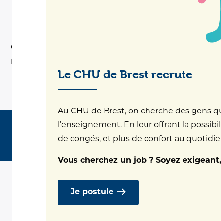
Cette page est en cours de construction, veuillez
nous excuser de ce désagrément.
Le CHU de Brest recrute
Au CHU de Brest, on cherche des gens qui 
l’enseignement. En leur offrant la possibil
© CHU Brest & Directions Communes
Mentions légales
de congés, et plus de confort au quotidien.
Politique de confidentialité
Protection des données
Vous cherchez un job ? Soyez exigeant,
Je postule