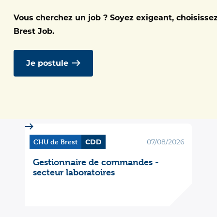
Vous cherchez un job ? Soyez exigeant, choisisse
Nos établissements
Type de
Établissement
Type de 
Brest Job.
Je postule
CHU de Brest
CDD
07/08/2026
Gestionnaire de commandes -
secteur laboratoires