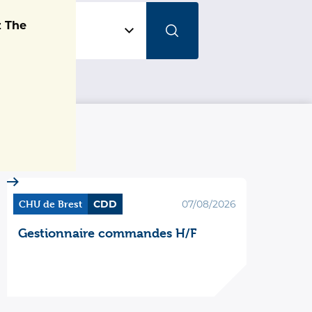
z The
 contrat
contrat
CHU de Brest
CDD
07/08/2026
Gestionnaire commandes H/F