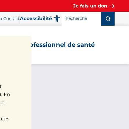
Je fais un don
Accessibilité
re
Contact
Fermer la fenêtre ✕
Professionnel de santé
t
t. En
 et
nutes