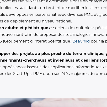
e
, dont les travaux visent à optimiser la prise en charge
culier les suicidants, en tentant de modifier les liens en
ifs développés en partenariat avec diverses PME et grâc
rs de déploiement au niveau national.
on adulte et pédiatrique
associent de multiples spécial
 mouvement, afin de proposer des technologies innovan
GIS (Groupement d’Intérêt Scentifique)
BeaChild
pour la p
opper des projets au plus proche du terrain clinique,
 enseignants-chercheurs et ingénieurs et des liens fo
oppés aboutissent à des applications informatiques « te
avec des Start-Ups, PME et/ou sociétés majeures du doma