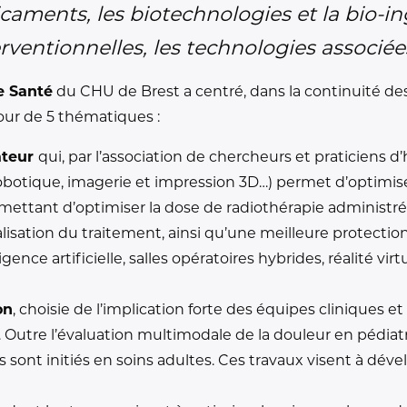
ents, les biotechnologies et la bio-ingé
erventionnelles, les technologies associé
e Santé
du CHU de Brest a centré, dans la continuité de
tour de 5 thématiques :
ateur
qui, par l’association de chercheurs et praticiens d’
robotique, imagerie et impression 3D…) permet d’optimise
rmettant d’optimiser la dose de radiothérapie administré
lisation du traitement, ainsi qu’une meilleure protectio
ligence artificielle, salles opératoires hybrides, réalité v
on
, choisie de l’implication forte des équipes cliniques e
Outre l’évaluation multimodale de la douleur en pédiatr
 sont initiés en soins adultes. Ces travaux visent à dév