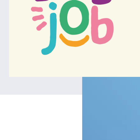
La recherche sur la tech
technologiques indispensa
(observation et compréhe
(transfert de connaissanc