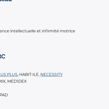
ence intellectuelle et infirmité motrice
RC
US PLUS
, HABIT-ILE,
NECESSITY
IMIX, MED1DEX
IPAD