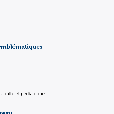
emblématiques
n adulte et pédiatrique
éseau