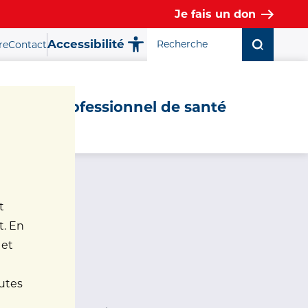
Je fais un don
Accessibilité
re
Contact
Fermer la fenêtre ✕
Professionnel de santé
t
t. En
 et
nutes